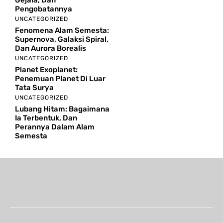
Gejala, Dan
Pengobatannya
UNCATEGORIZED
Fenomena Alam Semesta:
Supernova, Galaksi Spiral,
Dan Aurora Borealis
UNCATEGORIZED
Planet Exoplanet:
Penemuan Planet Di Luar
Tata Surya
UNCATEGORIZED
Lubang Hitam: Bagaimana
Ia Terbentuk, Dan
Perannya Dalam Alam
Semesta