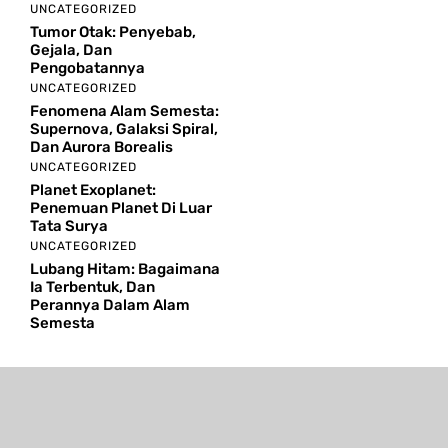
UNCATEGORIZED
Tumor Otak: Penyebab,
Gejala, Dan
Pengobatannya
UNCATEGORIZED
Fenomena Alam Semesta:
Supernova, Galaksi Spiral,
Dan Aurora Borealis
UNCATEGORIZED
Planet Exoplanet:
Penemuan Planet Di Luar
Tata Surya
UNCATEGORIZED
Lubang Hitam: Bagaimana
Ia Terbentuk, Dan
Perannya Dalam Alam
Semesta