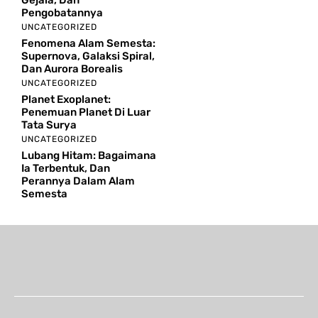
Gejala, Dan
Pengobatannya
UNCATEGORIZED
Fenomena Alam Semesta:
Supernova, Galaksi Spiral,
Dan Aurora Borealis
UNCATEGORIZED
Planet Exoplanet:
Penemuan Planet Di Luar
Tata Surya
UNCATEGORIZED
Lubang Hitam: Bagaimana
Ia Terbentuk, Dan
Perannya Dalam Alam
Semesta