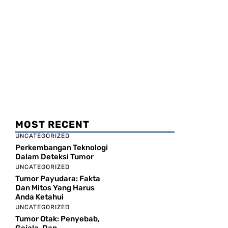
MOST RECENT
UNCATEGORIZED
Perkembangan Teknologi
Dalam Deteksi Tumor
UNCATEGORIZED
Tumor Payudara: Fakta
Dan Mitos Yang Harus
Anda Ketahui
UNCATEGORIZED
Tumor Otak: Penyebab,