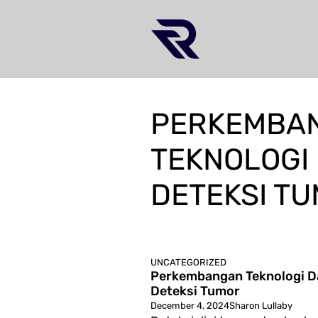
Skip
to
content
PERKEMBA
TEKNOLOGI
DETEKSI T
UNCATEGORIZED
Perkembangan Teknologi D
Deteksi Tumor
December 4, 2024
Sharon Lullaby