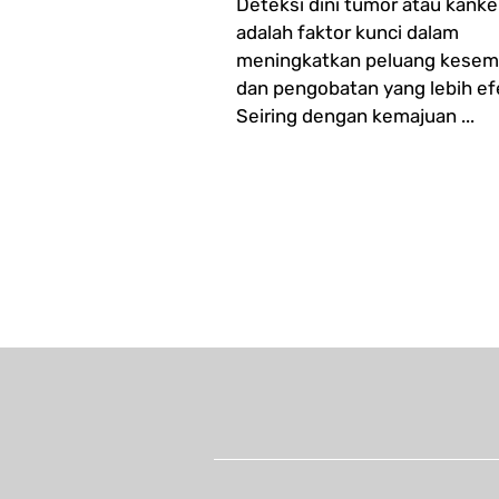
Deteksi dini tumor atau kanke
adalah faktor kunci dalam
meningkatkan peluang kese
dan pengobatan yang lebih efe
Seiring dengan kemajuan ...