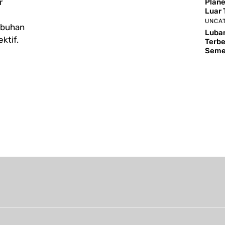
r
Plane
Luar 
UNCA
mbuhan
Luban
ktif.
Terbe
Seme