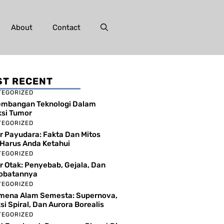
About
Contact
T RECENT
TEGORIZED
embangan Teknologi Dalam
si Tumor
TEGORIZED
 Payudara: Fakta Dan Mitos
Harus Anda Ketahui
TEGORIZED
 Otak: Penyebab, Gejala, Dan
obatannya
TEGORIZED
mena Alam Semesta: Supernova,
si Spiral, Dan Aurora Borealis
TEGORIZED