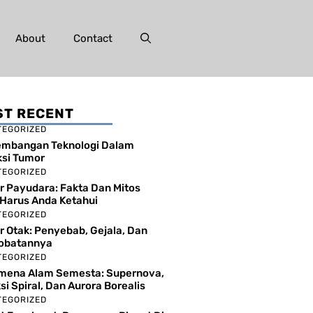
About
Contact
T RECENT
TEGORIZED
embangan Teknologi Dalam
si Tumor
TEGORIZED
 Payudara: Fakta Dan Mitos
Harus Anda Ketahui
TEGORIZED
 Otak: Penyebab, Gejala, Dan
obatannya
TEGORIZED
mena Alam Semesta: Supernova,
si Spiral, Dan Aurora Borealis
TEGORIZED