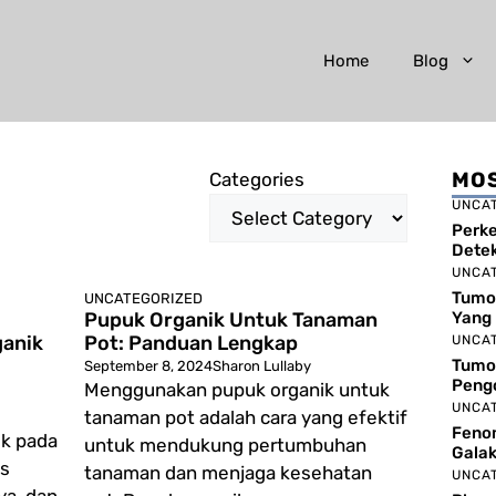
Home
Blog
MOS
Categories
UNCA
Perk
Detek
UNCA
Tumor
UNCATEGORIZED
Pupuk Organik Untuk Tanaman
Yang 
ganik
Pot: Panduan Lengkap
UNCA
Tumor
September 8, 2024
Sharon Lullaby
Peng
Menggunakan pupuk organik untuk
UNCA
tanaman pot adalah cara yang efektif
Feno
ik pada
untuk mendukung pertumbuhan
Galak
is
tanaman dan menjaga kesehatan
UNCA