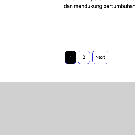
dan mendukung pertumbuhan 
1
2
Next