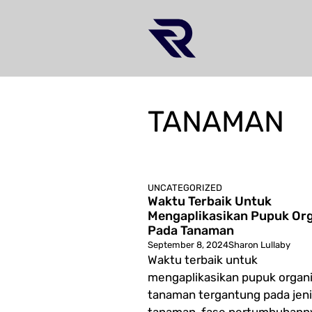
Skip
to
content
TANAMAN
UNCATEGORIZED
Waktu Terbaik Untuk
Mengaplikasikan Pupuk Or
Pada Tanaman
September 8, 2024
Sharon Lullaby
Waktu terbaik untuk
mengaplikasikan pupuk organ
tanaman tergantung pada jen