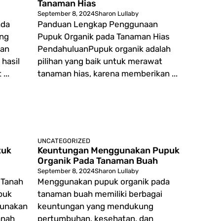
Tanaman Hias
September 8, 2024
Sharon Lullaby
ada
Panduan Lengkap Penggunaan
ing
Pupuk Organik pada Tanaman Hias
han
PendahuluanPupuk organik adalah
hasil
pilihan yang baik untuk merawat
...
tanaman hias, karena memberikan ...
UNCATEGORIZED
tuk
Keuntungan Menggunakan Pupuk
Organik Pada Tanaman Buah
September 8, 2024
Sharon Lullaby
 Tanah
Menggunakan pupuk organik pada
puk
tanaman buah memiliki berbagai
gunakan
keuntungan yang mendukung
anah
pertumbuhan, kesehatan, dan