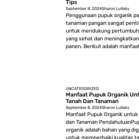
Tips
September 8, 2024
Sharon Lullaby
Penggunaan pupuk organik p
tanaman pangan sangat pent
untuk mendukung pertumbu
yang sehat dan meningkatkan 
panen. Berikut adalah manfaat 
UNCATEGORIZED
Manfaat Pupuk Organik Un
Tanah Dan Tanaman
September 8, 2024
Sharon Lullaby
Manfaat Pupuk Organik untuk
dan Tanaman PendahuluanPu
organik adalah bahan yang di
untuk memperbaiki kualitas t