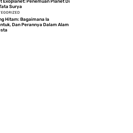
t Exoplanet: Penemuan Planet Di
Tata Surya
TEGORIZED
g Hitam: Bagaimana Ia
ntuk, Dan Perannya Dalam Alam
sta