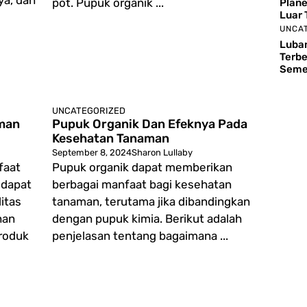
a, dan
pot. Pupuk organik ...
Plane
Luar 
UNCA
Luban
Terbe
Seme
UNCATEGORIZED
man
Pupuk Organik Dan Efeknya Pada
Kesehatan Tanaman
September 8, 2024
Sharon Lullaby
faat
Pupuk organik dapat memberikan
 dapat
berbagai manfaat bagi kesehatan
itas
tanaman, terutama jika dibandingkan
han
dengan pupuk kimia. Berikut adalah
roduk
penjelasan tentang bagaimana ...