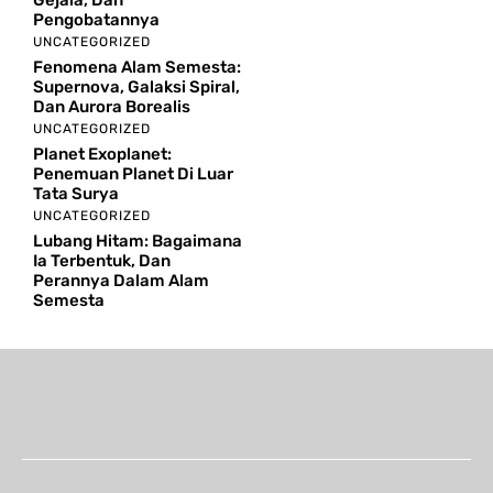
Gejala, Dan
Pengobatannya
UNCATEGORIZED
Fenomena Alam Semesta:
Supernova, Galaksi Spiral,
Dan Aurora Borealis
UNCATEGORIZED
Planet Exoplanet:
Penemuan Planet Di Luar
Tata Surya
UNCATEGORIZED
Lubang Hitam: Bagaimana
Ia Terbentuk, Dan
Perannya Dalam Alam
Semesta