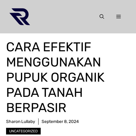
Skip
to
Menu
content
CARA EFEKTIF
MENGGUNAKAN
PUPUK ORGANIK
PADA TANAH
BERPASIR
Sharon Lullaby
September 8, 2024
UNCATEGORIZED