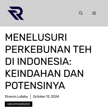
Skip
to
Menu
content
MENELUSURI
PERKEBUNAN TEH
DI INDONESIA:
KEINDAHAN DAN
POTENSINYA
Sharon Lullaby
October 12, 2024
UNCATEGORIZED