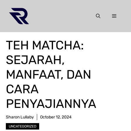
Skip
to
Menu
content
TEH MATCHA:
SEJARAH,
MANFAAT, DAN
CARA
PENYAJIANNYA
Sharon Lullaby
October 12, 2024
UNCATEGORIZED