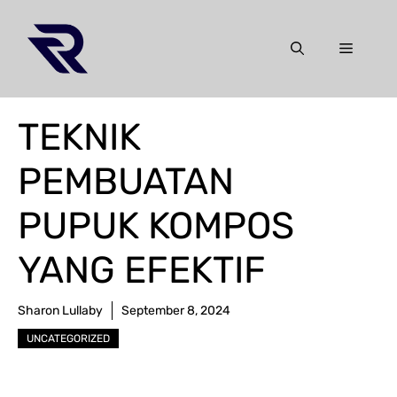
Skip
to
Menu
content
TEKNIK
PEMBUATAN
PUPUK KOMPOS
YANG EFEKTIF
Sharon Lullaby
September 8, 2024
UNCATEGORIZED